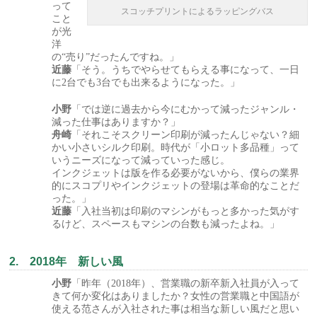
って
スコッチプリントによるラッピングバス
こと
が光
洋
の“売り”だったんですね。」
近藤
「そう。うちでやらせてもらえる事になって、一日
に2台でも3台でも出来るようになった。」
小野
「では逆に過去から今にむかって減ったジャンル・
減った仕事はありますか？」
舟崎
「それこそスクリーン印刷が減ったんじゃない？細
かい小さいシルク印刷。時代が「小ロット多品種」って
いうニーズになって減っていった感じ。
インクジェットは版を作る必要がないから、僕らの業界
的にスコプリやインクジェットの登場は革命的なことだ
った。」
近藤
「入社当初は印刷のマシンがもっと多かった気がす
るけど、スペースもマシンの台数も減ったよね。」
2. 2018年 新しい風
小野
「昨年（2018年）、営業職の新卒新入社員が入って
きて何か変化はありましたか？女性の営業職と中国語が
使える范さんが入社された事は相当な新しい風だと思い