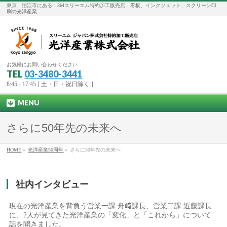
東京 狛江市にある 3Mスリーエム特約加工販売店 看板、インクジェット、スクリーン印
刷の光洋産業
お気軽にお問い合わせください
TEL
03-3480-3441
8:45 - 17:45 [ 土・日・祝日除く ]
MENU
さらに50年先の未来へ
HOME
»
光洋産業50周年
»
さらに50年先の未来へ
社内インタビュー
現在の光洋産業を背負う営業一課 舟﨑課長、営業二課 近藤課長
に、2人が見てきた光洋産業の「変化」と「これから」について
話を聞きました。