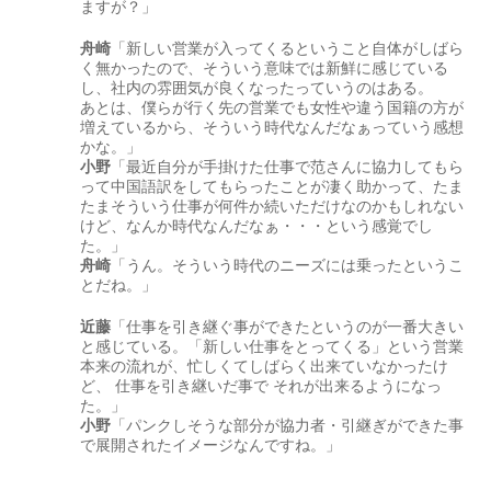
ますが？」
舟崎
「新しい営業が入ってくるということ自体がしばら
く無かったので、そういう意味では新鮮に感じている
し、社内の雰囲気が良くなったっていうのはある。
あとは、僕らが行く先の営業でも女性や違う国籍の方が
増えているから、そういう時代なんだなぁっていう感想
かな。」
小野
「最近自分が手掛けた仕事で范さんに協力してもら
って中国語訳をしてもらったことが凄く助かって、たま
たまそういう仕事が何件か続いただけなのかもしれない
けど、なんか時代なんだなぁ・・・という感覚でし
た。」
舟崎
「うん。そういう時代のニーズには乗ったというこ
とだね。」
近藤
「仕事を引き継ぐ事ができたというのが一番大きい
と感じている。「新しい仕事をとってくる」という営業
本来の流れが、忙しくてしばらく出来ていなかったけ
ど、 仕事を引き継いだ事で それが出来るようになっ
た。」
小野
「パンクしそうな部分が協力者・引継ぎができた事
で展開されたイメージなんですね。」