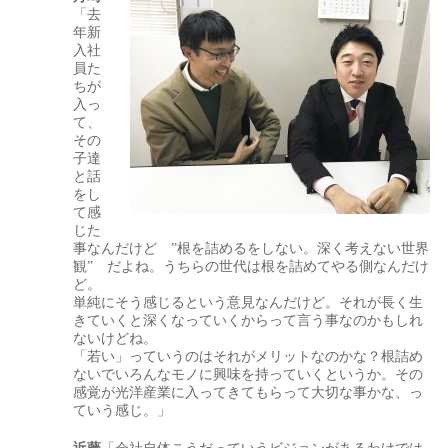
「去
年新
入社
員た
ちが
入っ
て、
その
子達
と話
をし
て感
じた
事なんだけど ”根を詰めるをしない。深く考えない世界
観” だよね。うちらの世代は根を詰めてやる側なんだけ
ど。
単純にそう感じるという意見なんだけど。それが長く生
きていくと深くなっていくからって言う事なのかもしれ
ないけどね。
「若い」っていうのはそれがメリットなのかな？根詰め
ないでいろんなモノに興味を持っていくというか。その
感覚が光洋産業に入ってきてもらって大切な事かな、っ
ていう感じ。」