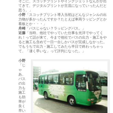
そこに、スコッチプリントやインクジェットなんかが出
てきて、デジタルプリントが主流になっていったんだと
思う。」
小野
「スコッチプリント導入当初はどんなジャンルの出
力物が多かったんですか？たとえば車両ラッピングとか
看板とか・・・」
舟崎
「バスじゃない？ラッピングバス。」
近藤
「当時、他社でやっていた仕事を光洋でやってく
れ！って話が来て、今まで他社でバスの出力・施工をや
ると施工も含めて一日一台しかバスが完成しなかった。
でもうちで出力・施工してみたら半日で終わっちゃっ
て、「凄く早いな」って評判になった。」
小野
「じ
ゃ
あ、
バス
の出
力も
施工
も効
率が
良く
早い