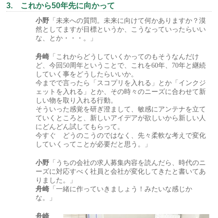
3. これから50年先に向かって
小野
「未来への質問。未来に向けて何かありますか？漠
然としてますが目標というか、こうなっていったらいい
な、とか・・・。」
舟崎
「これからどうしていくかってのもそうなんだけ
ど、今回50周年ということで、これを60年、70年と継続
していく事をどうしたらいいか。
今までで言ったら「スコプリを入れる」とか「インクジ
ェットを入れる」とか、その時々のニーズに合わせて新
しい物を取り入れる行動。
そういった感覚を研ぎ澄まして、敏感にアンテナを立て
ていくところと、新しいアイデアが欲しいから新しい人
にどんどん試してもらって。
今すぐ どうのこうのではなく、先々柔軟な考えで変化
していくってことが必要だと思う。」
小野
「うちの会社の求人募集内容を読んだら、時代のニ
ーズに対応すべく社員と会社が変化してきたと書いてあ
りました。」
舟崎
「一緒に作っていきましょう！みたいな感じか
な。」
舟崎