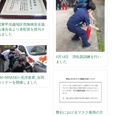
関東甲信越地区危険物安全協
会連合会より表彰状を授与さ
れました
6月14日 消化器訓練を行い
ました
3M×MIMAKI×光洋産業_合同
セミナーを開催しました
弊社におけるマスク着用の方