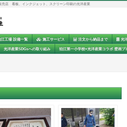
販売店 看板、インクジェット、スクリーン印刷の光洋産業
狛江工場 設備一覧
施工サービス
注文から納品まで
光
光洋産業SDGsへの取り組み
狛江第一小学校×光洋産業コラボ 壁画プ