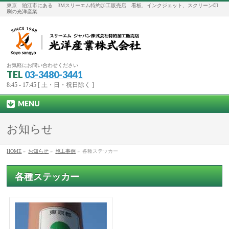
東京 狛江市にある 3Mスリーエム特約加工販売店 看板、インクジェット、スクリーン印
刷の光洋産業
お気軽にお問い合わせください
TEL
03-3480-3441
8:45 - 17:45 [ 土・日・祝日除く ]
MENU
お知らせ
HOME
»
お知らせ
»
施工事例
»
各種ステッカー
各種ステッカー