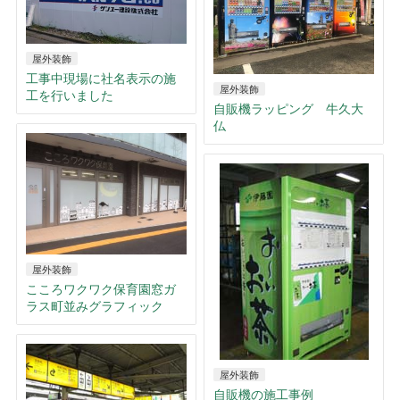
屋外装飾
工事中現場に社名表示の施
屋外装飾
工を行いました
自販機ラッピング 牛久大
仏
屋外装飾
こころワクワク保育園窓ガ
ラス町並みグラフィック
屋外装飾
自販機の施工事例