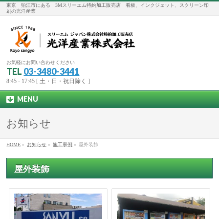
東京 狛江市にある 3Mスリーエム特約加工販売店 看板、インクジェット、スクリーン印
刷の光洋産業
お気軽にお問い合わせください
TEL
03-3480-3441
8:45 - 17:45 [ 土・日・祝日除く ]
MENU
お知らせ
HOME
»
お知らせ
»
施工事例
»
屋外装飾
屋外装飾