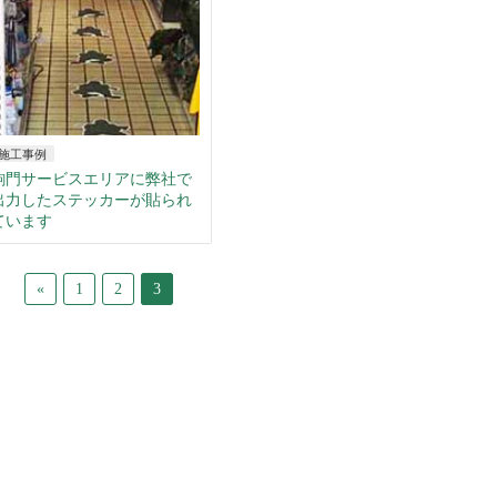
施工事例
駒門サービスエリアに弊社で
出力したステッカーが貼られ
ています
«
1
2
3