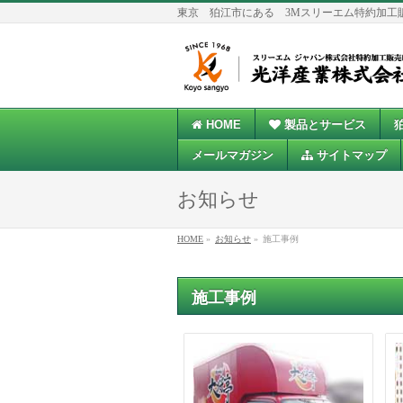
東京 狛江市にある 3Mスリーエム特約加工
HOME
製品とサービス
メールマガジン
サイトマップ
お知らせ
HOME
»
お知らせ
»
施工事例
施工事例