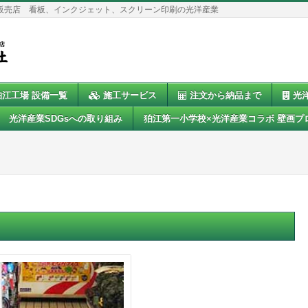
販売店 看板、インクジェット、スクリーン印刷の光洋産業
狛江工場 設備一覧
施工サービス
注文から納品まで
光
光洋産業SDGsへの取り組み
狛江第一小学校×光洋産業コラボ 壁画プ