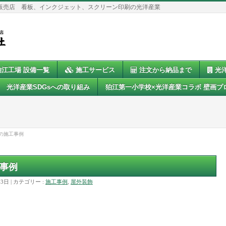
販売店 看板、インクジェット、スクリーン印刷の光洋産業
狛江工場 設備一覧
施工サービス
注文から納品まで
光
光洋産業SDGsへの取り組み
狛江第一小学校×光洋産業コラボ 壁画プ
の施工事例
事例
13日
カテゴリー :
施工事例
,
屋外装飾