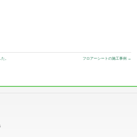
した。
フロアーシートの施工事例
→
6