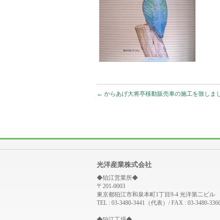
←
からあげ大将亭移動販売車の施工を致しま
光洋産業株式会社
◆狛江営業所◆
〒201-0003
東京都狛江市和泉本町1丁目9-4 光洋第二ビル
TEL : 03-3480-3441（代表）/ FAX : 03-3480-336
◆狛江工場◆