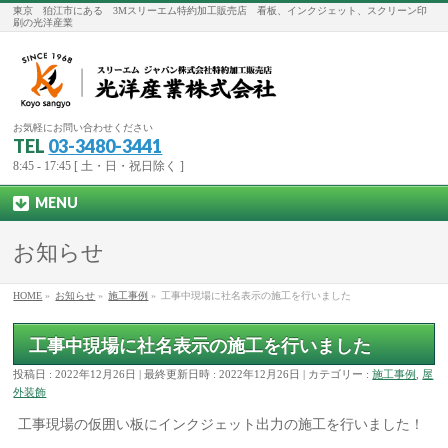
東京 狛江市にある 3Mスリーエム特約加工販売店 看板、インクジェット、スクリーン印
刷の光洋産業
お気軽にお問い合わせください
TEL
03-3480-3441
8:45 - 17:45 [ 土・日・祝日除く ]
MENU
お知らせ
HOME
»
お知らせ
»
施工事例
»
工事中現場に社名表示の施工を行いました
工事中現場に社名表示の施工を行いました
投稿日 : 2022年12月26日
最終更新日時 : 2022年12月26日
カテゴリー :
施工事例
,
屋
外装飾
工事現場の仮囲い板にインクジェット出力の施工を行いました！