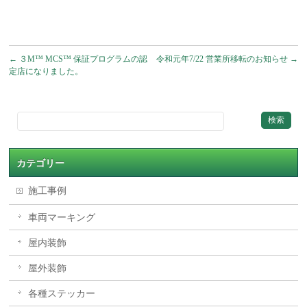
←
３M™ MCS™ 保証プログラムの認
令和元年7/22 営業所移転のお知らせ
→
定店になりました。
カテゴリー
施工事例
車両マーキング
屋内装飾
屋外装飾
各種ステッカー