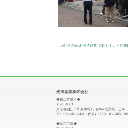
←
3M×MIMAKI×光洋産業_合同セミナーを
光洋産業株式会社
◆狛江営業所◆
〒201-0003
東京都狛江市和泉本町1丁目9-4 光洋第二ビル
TEL : 03-3480-3441（代表）/ FAX : 03-3480-336
◆狛江工場◆