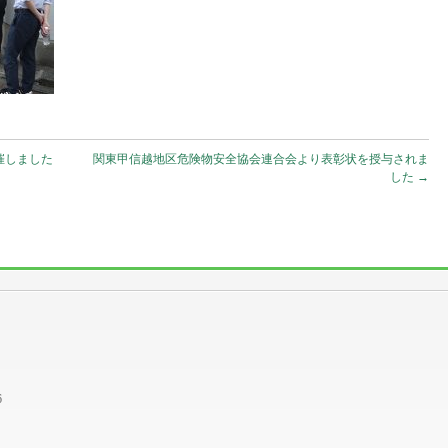
開催しました
関東甲信越地区危険物安全協会連合会より表彰状を授与されま
した
→
6