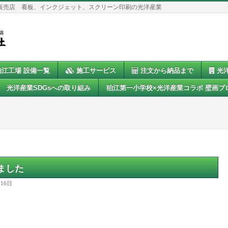
販売店 看板、インクジェット、スクリーン印刷の光洋産業
狛江工場 設備一覧
施工サービス
注文から納品まで
光
光洋産業SDGsへの取り組み
狛江第一小学校×光洋産業コラボ 壁画プ
ました
月16日
。